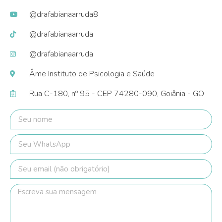
@drafabianaarruda8
@drafabianaarruda
@drafabianaarruda
Âme Instituto de Psicologia e Saúde
Rua C-180, nº 95 - CEP 74280-090, Goiânia - GO