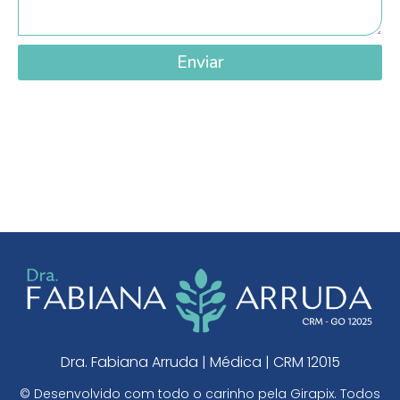
Enviar
Dra. Fabiana Arruda | Médica | CRM 12015
© Desenvolvido com todo o carinho pela
Girapix
. Todos