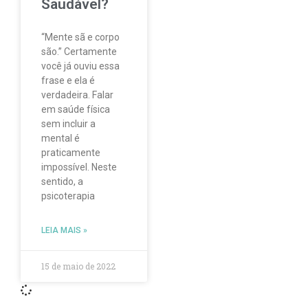
Saudável?
“Mente sã e corpo
são.” Certamente
você já ouviu essa
frase e ela é
verdadeira. Falar
em saúde física
sem incluir a
mental é
praticamente
impossível. Neste
sentido, a
psicoterapia
LEIA MAIS »
15 de maio de 2022