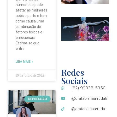
t
humor que pode
afetar as mulheres
após o parto e tem
I
como causa uma
é
combinação de
t
fatores físicos e
c
emocionais.
c
Estima-se que
m
entre
e
LEIA MAIS »
Redes
15 de junho de 2022
Sociais
(62) 99838-5350
@drafabianaarruda8
DEPRESSÃO
@drafabianaarruda