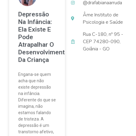
@drafabianaarruda
Depressão
Âme Instituto de
Na Infância:
Psicologia e Saúde
Ela Existe E
Rua C-180, nº 95 -
Pode
CEP 74280-090,
Atrapalhar O
Goiânia - GO
Desenvolvimento
Da Criança
Engana-se quem
acha que não
existe depressão
na infância.
Diferente do que se
imagina, não
estamos falando
de tristeza. A
depressão é um
transtorno afetivo,