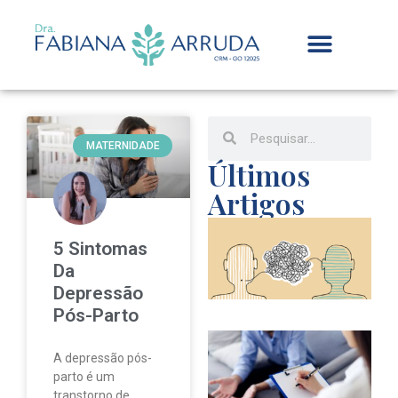
MATERNIDADE
Últimos
Artigos
E
5 Sintomas
q
Da
c
Depressão
Pós-Parto
E
c
A depressão pós-
c
parto é um
s
transtorno de