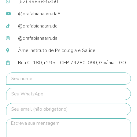
(62) 99838-5350
@drafabianaarruda8
@drafabianaarruda
@drafabianaarruda
Âme Instituto de Psicologia e Saúde
Rua C-180, nº 95 - CEP 74280-090, Goiânia - GO