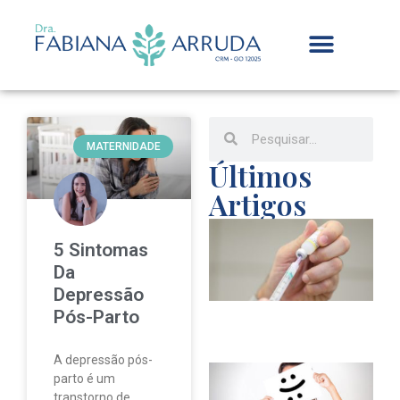
MATERNIDADE
Últimos
Artigos
D
v
5 Sintomas
m
Da
C
Depressão
r
Pós-Parto
e
A depressão pós-
O
parto é um
p
transtorno de