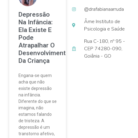
@drafabianaarruda
Depressão
Âme Instituto de
Na Infância:
Psicologia e Saúde
Ela Existe E
Pode
Rua C-180, nº 95 -
Atrapalhar O
CEP 74280-090,
Desenvolvimento
Goiânia - GO
Da Criança
Engana-se quem
acha que não
existe depressão
na infância.
Diferente do que se
imagina, não
estamos falando
de tristeza. A
depressão é um
transtorno afetivo,