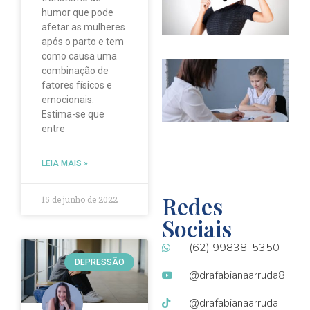
humor que pode
afetar as mulheres
após o parto e tem
como causa uma
combinação de
f
fatores físicos e
d
emocionais.
d
Estima-se que
d
entre
c
LEIA MAIS »
Redes
15 de junho de 2022
Sociais
(62) 99838-5350
DEPRESSÃO
@drafabianaarruda8
@drafabianaarruda