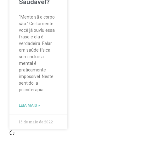
Saudável?
“Mente sã e corpo
são.” Certamente
você já ouviu essa
frase e ela é
verdadeira. Falar
em saúde física
sem incluir a
mental é
praticamente
impossível. Neste
sentido, a
psicoterapia
LEIA MAIS »
15 de maio de 2022