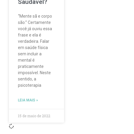
Saudável?
“Mente sã e corpo
são.” Certamente
você já ouviu essa
frase e ela é
verdadeira. Falar
em saúde física
sem incluir a
mental é
praticamente
impossível. Neste
sentido, a
psicoterapia
LEIA MAIS »
15 de maio de 2022