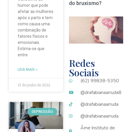
do bruxismo?
humor que pode
afetar as mulheres
após o parto e tem
D
como causa uma
b
combinação de
c
fatores físicos e
t
emocionais.
Estima-se que
entre
Redes
Sociais
LEIA MAIS »
(62) 99838-5350
15 de junho de 2022
@drafabianaarruda8
@drafabianaarruda
DEPRESSÃO
@drafabianaarruda
Âme Instituto de