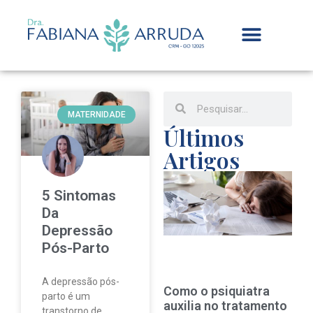
MATERNIDADE
Últimos
Artigos
E
e
5 Sintomas
â
Da
V
Depressão
e
Pós-Parto
d
A depressão pós-
Como o psiquiatra
parto é um
auxilia no tratamento
transtorno de