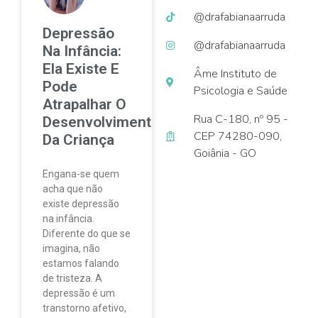
@drafabianaarruda
Depressão
@drafabianaarruda
Na Infância:
Ela Existe E
Âme Instituto de
Pode
Psicologia e Saúde
Atrapalhar O
Rua C-180, nº 95 -
Desenvolvimento
CEP 74280-090,
Da Criança
Goiânia - GO
Engana-se quem
acha que não
existe depressão
na infância.
Diferente do que se
imagina, não
estamos falando
de tristeza. A
depressão é um
transtorno afetivo,