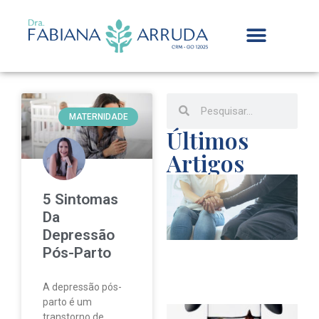
MATERNIDADE
Últimos
Artigos
f
5 Sintomas
p
Da
Depressão
p
Pós-Parto
d
A depressão pós-
parto é um
transtorno de