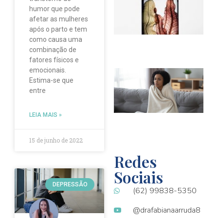
s
humor que pode
i
afetar as mulheres
i
após o parto e tem
n
como causa uma
combinação de
fatores físicos e
emocionais.
D
Estima-se que
O
entre
q
s
s
LEIA MAIS »
t
15 de junho de 2022
Redes
Sociais
DEPRESSÃO
(62) 99838-5350
@drafabianaarruda8