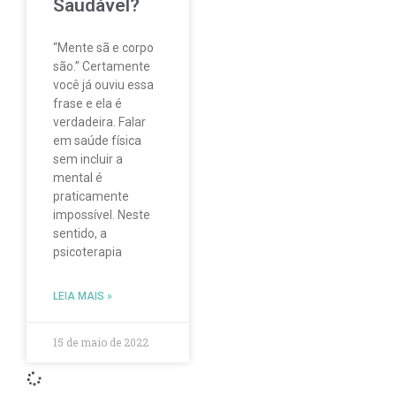
Saudável?
“Mente sã e corpo
são.” Certamente
você já ouviu essa
frase e ela é
verdadeira. Falar
em saúde física
sem incluir a
mental é
praticamente
impossível. Neste
sentido, a
psicoterapia
LEIA MAIS »
15 de maio de 2022