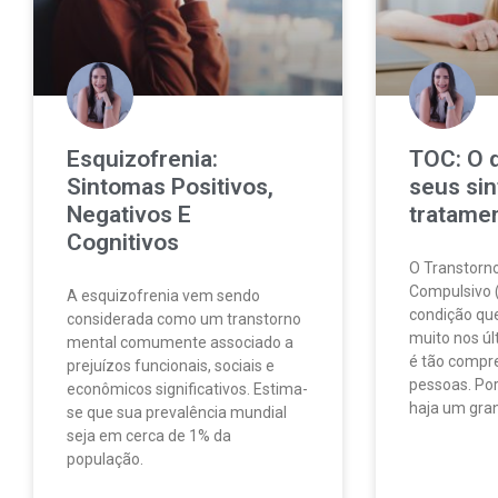
Esquizofrenia:
TOC: O q
Sintomas Positivos,
seus si
Negativos E
tratame
Cognitivos
O Transtorn
Compulsivo 
A esquizofrenia vem sendo
condição que
considerada como um transtorno
muito nos ú
mental comumente associado a
é tão compr
prejuízos funcionais, sociais e
pessoas. Po
econômicos significativos. Estima-
haja um gra
se que sua prevalência mundial
seja em cerca de 1% da
população.