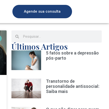
Agende sua consulta
Últimos Artigos
5 fatos sobre a depressão
pós-parto
Transtorno de
personalidade antissocial:
Saiba mais