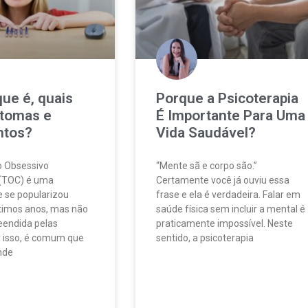
ue é, quais
Porque a Psicoterapia
ntomas e
É Importante Para Uma
ntos?
Vida Saudável?
o Obsessivo
“Mente sã e corpo são.”
(TOC) é uma
Certamente você já ouviu essa
 se popularizou
frase e ela é verdadeira. Falar em
ltimos anos, mas não
saúde física sem incluir a mental é
eendida pelas
praticamente impossível. Neste
r isso, é comum que
sentido, a psicoterapia
nde