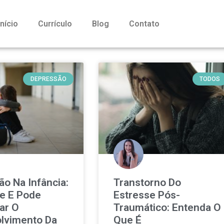
Início
Currículo
Blog
Contato
DEPRESSÃO
TODOS
o Na Infância:
Transtorno Do
te E Pode
Estresse Pós-
ar O
Traumático: Entenda O
lvimento Da
Que É