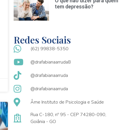
O que não dizer para quem
tem depressão?
Redes Sociais
(62) 99838-5350
@drafabianaarruda8
@drafabianaarruda
@drafabianaarruda
Âme Instituto de Psicologia e Saúde
Rua C-180, nº 95 - CEP 74280-090,
Goiânia - GO