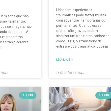
Lidar com experiências
traumáticas pode trazer muitas
uem acha que não
consequências, temporárias ou
ssão na infância.
permanentes. Quando esses
 que se imagina, não
efeitos são graves, podem
ndo de tristeza. A
sinalizar um transtorno conhecido
 um transtorno
como TEPT, ou transtorno de
desarranjo cerebral
estresse pós-traumático. Você já
om
LEIA MAIS »
e 2022
15 de junho de 2022
TODOS
TODOS