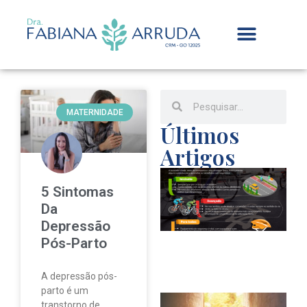
MATERNIDADE
Últimos
Artigos
V
5 Sintomas
p
Da
a
Depressão
b
Pós-Parto
p
c
A depressão pós-
parto é um
transtorno de