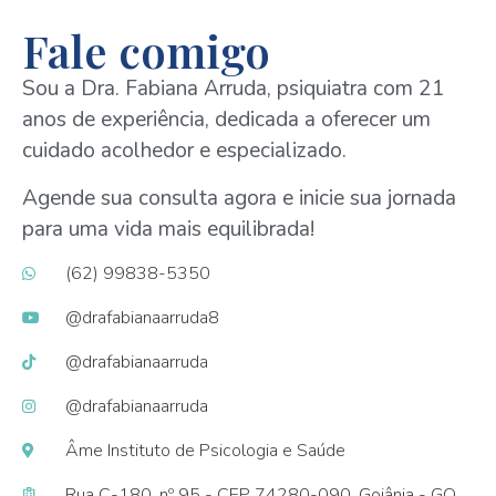
Fale comigo
Sou a Dra. Fabiana Arruda, psiquiatra com 21
anos de experiência, dedicada a oferecer um
cuidado acolhedor e especializado.
Agende sua consulta agora e inicie sua jornada
para uma vida mais equilibrada!
(62) 99838-5350
@drafabianaarruda8
@drafabianaarruda
@drafabianaarruda
Âme Instituto de Psicologia e Saúde
Rua C-180, nº 95 - CEP 74280-090, Goiânia - GO