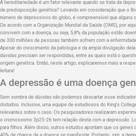
A hereditariedade é um fator relevante quando se trata da dep
de predisposição genética? Levando em consideração que o Br
número de depressivos do globo, é compreensível que alguns 
De acordo com a Organização Mundial da Saúde (OMS), por aqui
convivem com a doença, ou seja, 5,8% da população estão doen
de 300 milhões de pessoas também sofrem com a enfermidade 
Apesar do crescimento da patologia e da ampla divulgação dela
dúvidas precisam ser respondidas, entre as quais está o ques
origem genética. Então, neste artigo, explicaremos mais a respe
leitura!
A depressão é uma doença gen
Sem sombra de dúvidas não podemos descartar esse indicado
distúrbio. Inclusive, uma equipe de estudiosos do King’s College
relevantes sobre o caso. Os pesquisadores realizaram experim
o cromossomo 3p25-26 tem relação direta com a depressão. Lo
para filhos. Além disso, outros estudos apontam que os gene
40% de chance de a doença se manifestar. Portanto, sim, a de