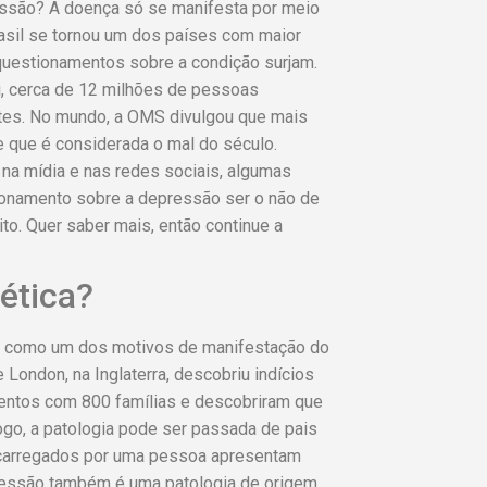
ressão? A doença só se manifesta por meio
asil se tornou um dos países com maior
questionamentos sobre a condição surjam.
, cerca de 12 milhões de pessoas
tes. No mundo, a OMS divulgou que mais
que é considerada o mal do século.
 na mídia e nas redes sociais, algumas
tionamento sobre a depressão ser o não de
ito. Quer saber mais, então continue a
ética?
r como um dos motivos de manifestação do
 London, na Inglaterra, descobriu indícios
entos com 800 famílias e descobriram que
go, a patologia pode ser passada de pais
s carregados por uma pessoa apresentam
pressão também é uma patologia de origem